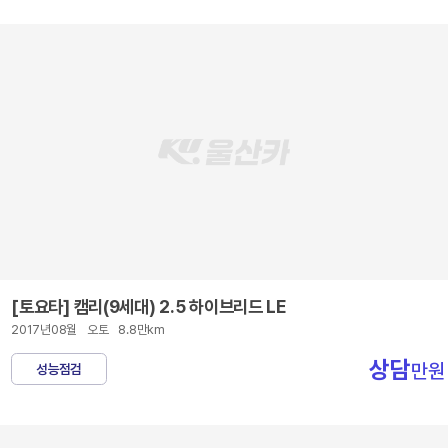
[토요타] 캠리(9세대) 2.5 하이브리드 LE
2017년08월
오토
8.8만km
상담
만원
성능점검