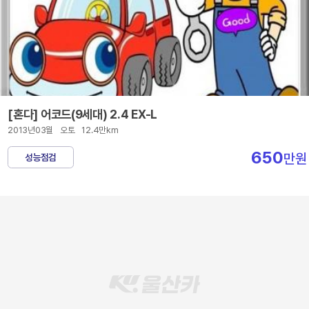
[혼다] 어코드(9세대) 2.4 EX-L
2013년03월
오토
12.4만km
650
만원
성능점검