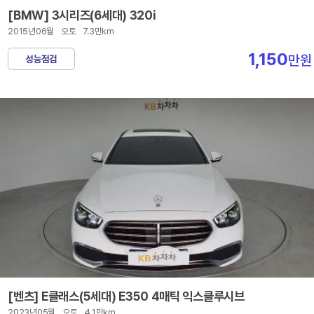
[BMW] 3시리즈(6세대) 320i
2015년06월
오토
7.3만km
1,150
만원
성능점검
[벤츠] E클래스(5세대) E350 4매틱 익스클루시브
2023년05월
오토
4.1만km