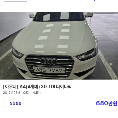
[아우디] A4(4세대) 30 TDI 다이나믹
2015년03월
오토
14.1만km
680
만원
성능점검