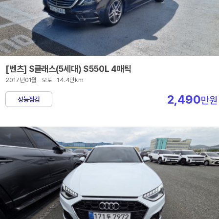
[벤츠] S클래스(5세대) S550L 4매틱
2017년01월
오토
14.4만km
2,490
만원
성능점검