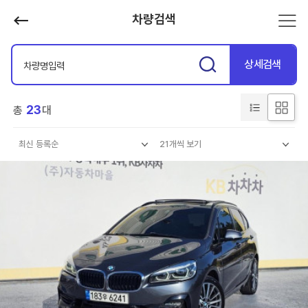
차량검색
상세검색
23
총
대