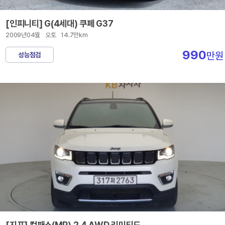
[인피니티] G(4세대) 쿠페 G37
2009년04월
오토
14.7만km
990
만원
성능점검
[지프] 컴패스(MP) 2.4 AWD 리미티드