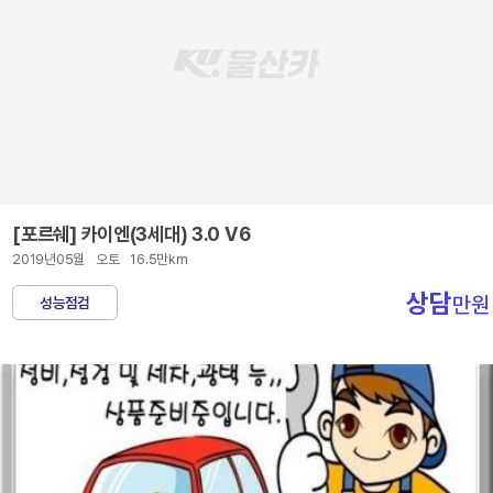
[포르쉐] 카이엔(3세대) 3.0 V6
2019년05월
오토
16.5만km
상담
만원
성능점검