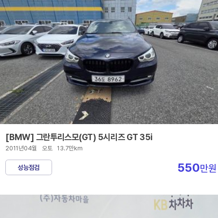
[BMW] 그란투리스모(GT) 5시리즈 GT 35i
2011년04월
오토
13.7만km
550
만원
성능점검