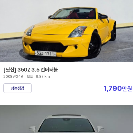
[닛산] 350Z 3.5 컨버터블
2008년04월
오토
9.8만km
1,790
만원
성능점검