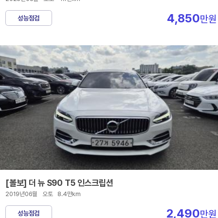
4,850
만원
성능점검
[볼보] 더 뉴 S90 T5 인스크립션
2019년06월
오토
8.4만km
2,490
만원
성능점검