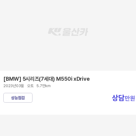
[BMW] 5시리즈(7세대) M550i xDrive
2023년03월
오토
5.7만km
상담
만원
성능점검