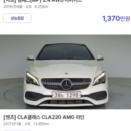
2019년09월
오토
8.2만km
1,370
만원
성능점검
[벤츠] CLA클래스 CLA220 AMG 라인
2017년11월
오토
13.8만km