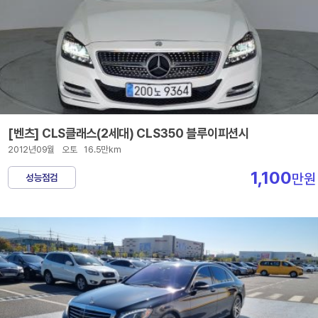
[벤츠] CLS클래스(2세대) CLS350 블루이피션시
2012년09월
오토
16.5만km
1,100
만원
성능점검